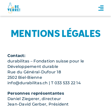
P
a
s
s
e
MENTIONS LÉGALES
r
a
u
Contact:
c
durabilitas – Fondation suisse pour le
o
Développement durable
Rue du Général-Dufour 18
n
2502 Biel-Bienne
t
info@durabilitas.ch | T 033 533 22 14
e
n
Personnes représentantes
Daniel Ziegerer, directeur
u
Jean-David Gerber, Président