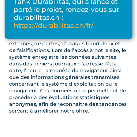
Tank Durabilitas, qui a lancé et
et ne peuvent être ni vendues ni transmises à
porté le projet, rendez-vous sur
des tiers.
durabilitas.ch :
En collaboration étroite avec nos hébergeurs,
https://durabilitas.ch/fr/
nous nous efforçons de protéger au mieux
possible les banques de données d’intrusions
externes, de pertes, d’usages frauduleux et
de falsifications. Lors de l’accès à notre site, le
système enregistre les données suivantes
dans des fichiers journaux : l’adresse IP, la
date, l’heure, la requête du navigateur ainsi
que des informations générales transmises
concernant le système d’exploitation ou le
navigateur. Ces données nous permettent de
procéder à des évaluations statistiques
anonymes, afin de reconnaître des tendances
servant à améliorer notre offre.