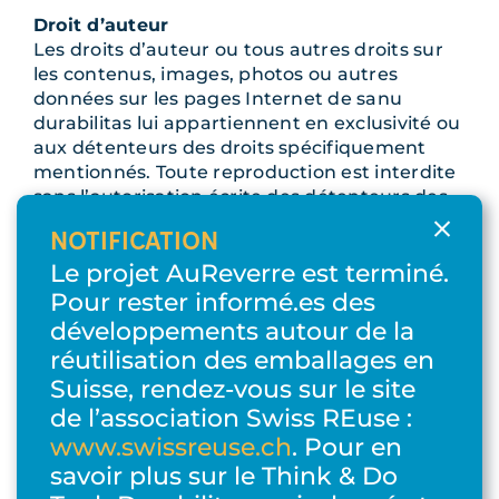
Droit d’auteur
Les droits d’auteur ou tous autres droits sur
les contenus, images, photos ou autres
données sur les pages Internet de sanu
durabilitas lui appartiennent en exclusivité ou
aux détenteurs des droits spécifiquement
mentionnés. Toute reproduction est interdite
sans l’autorisation écrite des détenteurs des
droits d’auteur.
NOTIFICATION
Protection des données
Le projet AuReverre est terminé.
Conformément à l’article 13 de la Constitution
Pour rester informé.es des
suisse et de la législation en matière de
développements autour de la
protection des données (Loi sur la protection
réutilisation des emballages en
des données, LDP), toute personne a droit au
Suisse, rendez-vous sur le site
respect de sa sphère privée et à une
de l’association Swiss REuse :
protection contre l’emploi abusif des données
qui la concernent. Nous respectons ces
www.swissreuse.ch
. Pour en
dispositions. Les données personnelles sont
savoir plus sur le Think & Do
traitées de manière strictement confidentielle