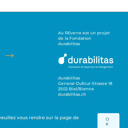
Au REverre est un projet
de la Fondation
durabilitas
durabilitas
General-Dufour-Strasse 18
2502 Biel/Bienne
durabilitas.ch
s veuillez vous rendre sur la page de
O
Politique de confidentialité
|
mentions légales
K