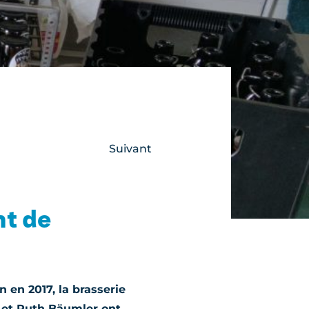
Suivant
nt de
 en 2017, la brasserie
r et Ruth Bäumler ont