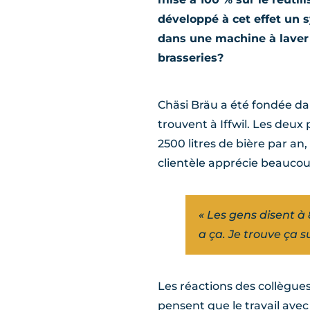
développé à cet effet un s
dans une machine à laver 
brasseries?
Chäsi Bräu a été fondée dan
trouvent à Iffwil. Les deu
2500 litres de bière par an
clientèle apprécie beaucou
« Les gens disent à
a ça. Je trouve ça s
Les réactions des collègu
pensent que le travail avec