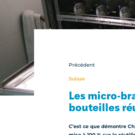
Précédent
Suisse
Les micro-bra
bouteilles ré
C’est ce que démontre Chäs
mise à 100 % sur le réutil