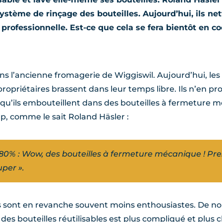
ystème de rinçage des bouteilles. Aujourd’hui, ils net
professionnelle. Est-ce que cela se fera bientôt en c
s l’ancienne fromagerie de Wiggiswil. Aujourd’hui, les 
x propriétaires brassent dans leur temps libre. Ils n’e
, qu’ils embouteillent dans des bouteilles à fermeture 
p, comme le sait Roland Häsler :
 80% : Wow, des bouteilles à fermeture mécanique ! Pr
uper ».
es sont en revanche souvent moins enthousiastes. De n
 des bouteilles réutilisables est plus compliqué et plus 