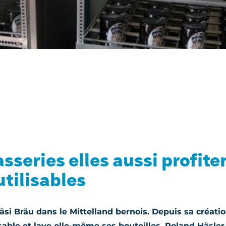
sseries elles aussi profite
utilisables
i Bräu dans le Mittelland bernois. Depuis sa création
isable et lave elle-même ses bouteilles. Roland Häsle