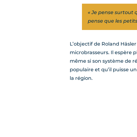
« Je pense surtout qu
pense que les petits
L’objectif de Roland Häsl
microbrasseurs. Il espère p
même si son système de réu
populaire et qu’il puisse u
la région.