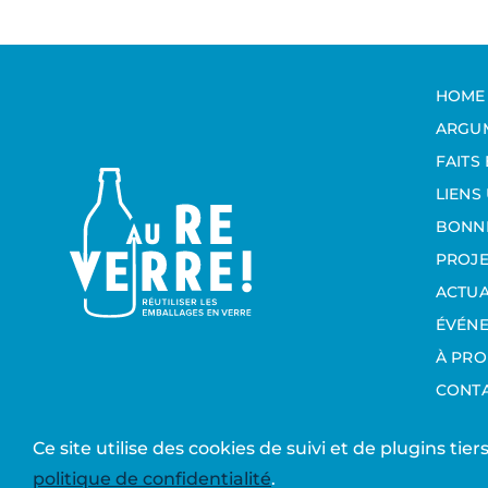
HOME
ARGU
FAITS
LIENS 
BONNE
PROJE
ACTUA
ÉVÉN
À PR
CONT
Ce site utilise des cookies de suivi et de plugins tie
© 2026 Aureverre
| site réalisé par
Studio Tilt
politique de confidentialité
.