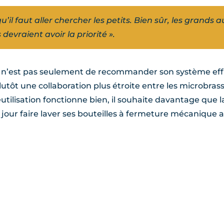
’il faut aller chercher les petits. Bien sûr, les grands au
 devraient avoir la priorité ».
er n’est pas seulement de recommander son système eff
lutôt une collaboration plus étroite entre les microbrass
tilisation fonctionne bien, il souhaite davantage que la
n jour faire laver ses bouteilles à fermeture mécanique 