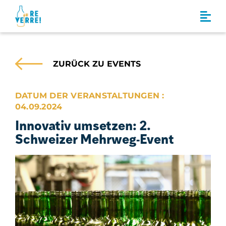
S
k
i
p
t
ZURÜCK ZU EVENTS
o
c
DATUM DER VERANSTALTUNGEN :
o
04.09.2024
n
Innovativ umsetzen: 2.
t
Schweizer Mehrweg-Event
e
n
t