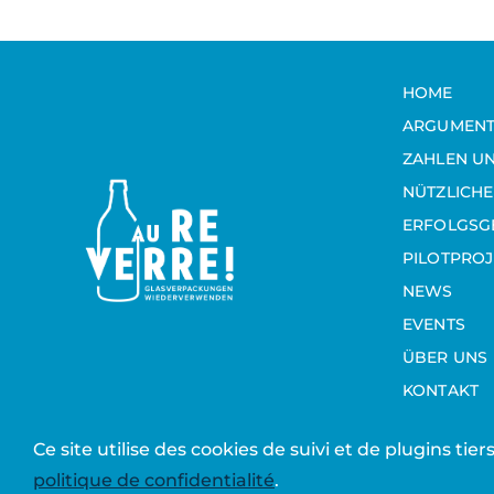
HOME
ARGUMEN
ZAHLEN U
NÜTZLICHE
ERFOLGSG
PILOTPROJ
NEWS
EVENTS
ÜBER UNS
KONTAKT
Ce site utilise des cookies de suivi et de plugins tie
© 2026 Aureverre
| Website erstellt von
Studio Tilt
politique de confidentialité
.