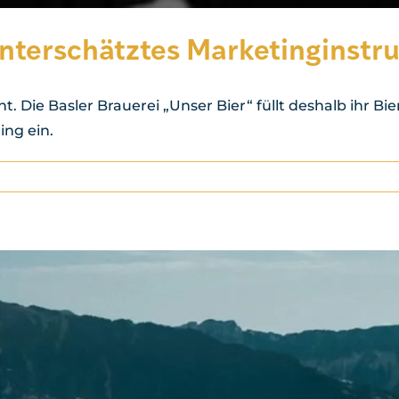
nterschätztes Marketinginstr
 Die Basler Brauerei „Unser Bier“ füllt deshalb ihr Bi
ing ein.
ür
ehrwegbierflaschen:
in
nterschätztes
arketinginstrument