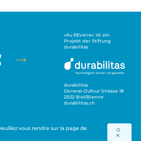
«Au REverre» ist ein
Projekt der Stiftung
durabilitas
R
N
durabilitas
General-Dufour-Strasse 18
2502 Biel/Bienne
durabilitas.ch
s veuillez vous rendre sur la page de
O
Datenschutzbestimmungen
|
Impressum
K