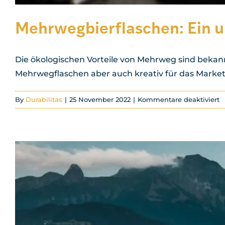
Mehrwegbierflaschen: Ein u
Die ökologischen Vorteile von Mehrweg sind bekannt.
Mehrwegflaschen aber auch kreativ für das Market
f
By
Durabilitas
|
25 November 2022
|
Kommentare deaktiviert
M
E
u
M