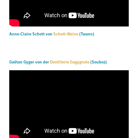
Anne-Claire Schott von
Schott-Weine
(Twann)
Gaëtan Gyger von der
Destillerie Gagygnole
(Souboz)