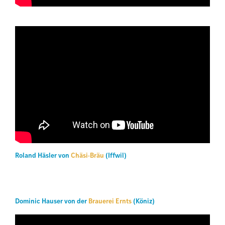
Roland Häsler von
Chäsi-Bräu
(Iffwil)
Dominic Hauser von der
Brauerei Ernts
(Köniz)