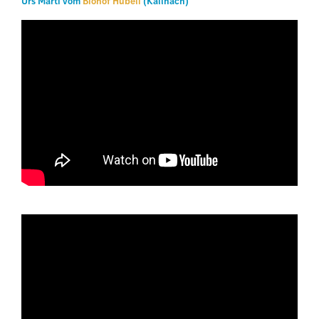
Urs Marti vom
Biohof Hübeli
(Kallnach)